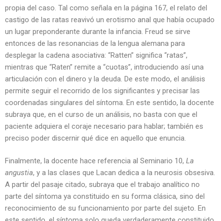
propia del caso. Tal como señala en la página 167, el relato del
castigo de las ratas reavivó un erotismo anal que había ocupado
un lugar preponderante durante la infancia. Freud se sirve
entonces de las resonancias de la lengua alemana para
desplegar la cadena asociativa: “Ratten” significa “ratas”,
mientras que “Raten” remite a “cuotas”, introduciendo así una
articulación con el dinero y la deuda. De este modo, el análisis
permite seguir el recorrido de los significantes y precisar las
coordenadas singulares del síntoma. En este sentido, la docente
subraya que, en el curso de un análisis, no basta con que el
paciente adquiera el coraje necesario para hablar; también es
preciso poder discernir qué dice en aquello que enuncia.
Finalmente, la docente hace referencia al Seminario 10,
La
angustia
, y a las clases que Lacan dedica a la neurosis obsesiva.
A partir del pasaje citado, subraya que el trabajo analítico no
parte del síntoma ya constituido en su forma clásica, sino del
reconocimiento de su funcionamiento por parte del sujeto. En
este sentido, el síntoma solo queda verdaderamente constituido