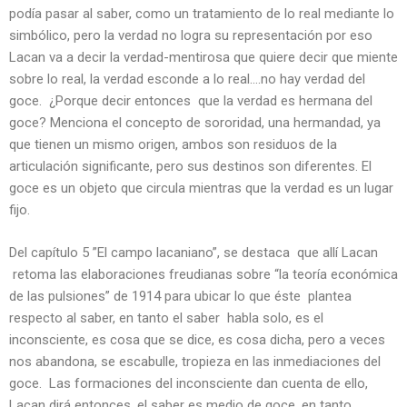
podía pasar al saber, como un tratamiento de lo real mediante lo
simbólico, pero la verdad no logra su representación por eso
Lacan va a decir la verdad-mentirosa que quiere decir que miente
sobre lo real, la verdad esconde a lo real….no hay verdad del
goce. ¿Porque decir entonces que la verdad es hermana del
goce? Menciona el concepto de sororidad, una hermandad, ya
que tienen un mismo origen, ambos son residuos de la
articulación significante, pero sus destinos son diferentes. El
goce es un objeto que circula mientras que la verdad es un lugar
fijo.
Del capítulo 5 ”El campo lacaniano”, se destaca que allí Lacan
retoma las elaboraciones freudianas sobre “la teoría económica
de las pulsiones” de 1914 para ubicar lo que éste plantea
respecto al saber, en tanto el saber habla solo, es el
inconsciente, es cosa que se dice, es cosa dicha, pero a veces
nos abandona, se escabulle, tropieza en las inmediaciones del
goce. Las formaciones del inconsciente dan cuenta de ello,
Lacan dirá entonces, el saber es medio de goce, en tanto