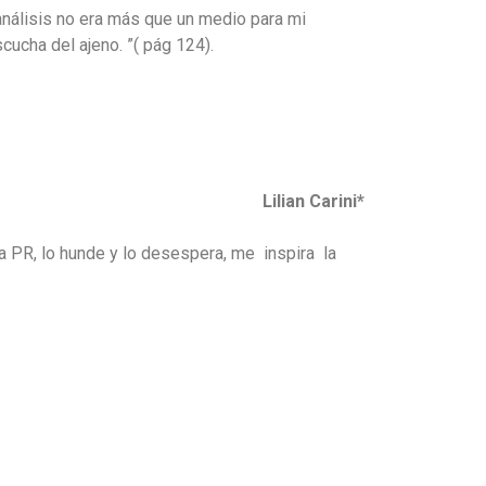
 análisis no era más que un medio para mi
cucha del ajeno. ”( pág 124).
an Carini*
 a PR, lo hunde y lo desespera, me inspira la