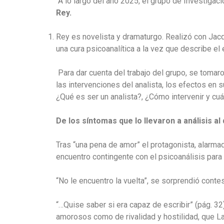
A lo largo del año 2025, el grupo de Investigaci
Rey.
Rey es
novelista y dramaturgo. Realizó con Jacq
una cura psicoanalítica a la vez que describe el 
Para dar cuenta del trabajo del grupo, se tomar
las intervenciones del analista, los efectos en s
¿Qué es ser un analista?, ¿Cómo intervenir y cu
De los síntomas que lo llevaron a análisis 
Tras “una pena de amor” el protagonista, alarmad
encuentro contingente con el psicoanálisis para
“No le encuentro la vuelta”, se sorprendió conte
“…Quise saber si era capaz de escribir” (pág. 32
amorosos como de rivalidad y hostilidad, que La