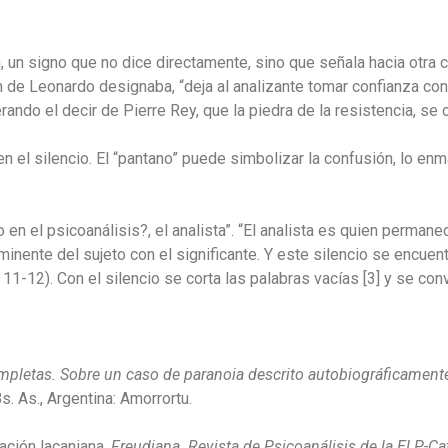
 un signo que no dice directamente, sino que señala hacia otra co
an de Leonardo designaba, “deja al analizante tomar confianza co
ando el decir de Pierre Rey, que la piedra de la resistencia, se
 en el silencio. El “pantano” puede simbolizar la confusión, lo e
en el psicoanálisis?, el analista”. “El analista es quien permanec
eminente del sujeto con el significante. Y este silencio se encuent
s. 11-12). Con el silencio se corta las palabras vacías
[3] y se con
letas. Sobre un caso de paranoia descrito autobiográficamente 
Bs. As., Argentina: Amorrortu.
tación lacaniana.
Freudiana. Revista de Psicoanálisis de la ELP-Ca