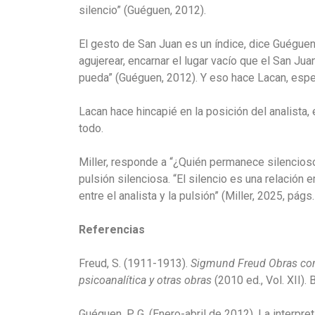
silencio” (Guéguen, 2012).
El gesto de San Juan es un índice, dice Guéguen,
agujerear, encarnar el lugar vacío que el San Ju
pueda” (Guéguen, 2012). Y eso hace Lacan, esper
Lacan hace hincapié en la posición del analista,
todo.
Miller, responde a “¿Quién permanece silencioso 
pulsión silenciosa. “El silencio es una relación 
entre el analista y la pulsión” (Miller, 2025, pág
Referencias
Freud, S. (1911-1913).
Sigmund Freud Obras comp
psicoanalítica y otras obras
(2010 ed., Vol. XII). 
Guéguen, P. G. (Enero-abril de 2012). La interpre