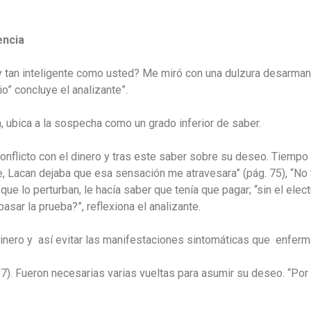
encia
y tan inteligente como usted? Me miró con una dulzura desarmant
io” concluye el analizante”.
a, ubica a la sospecha como un grado inferior de saber.
u conflicto con el dinero y tras este saber sobre su deseo. Tiemp
ble, Lacan dejaba que esa sensación me atravesara” (pág. 75), “No
ue lo perturban, le hacía saber que tenía que pagar; “sin el el
asar la prueba?”, reflexiona el analizante.
inero y así evitar las manifestaciones sintomáticas que enferm
7). Fueron necesarias varias vueltas para asumir su deseo. “Por 