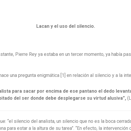
Lacan y el uso del silencio.
Danie
stante, Pierre Rey ya estaba en un tercer momento, ya había pasa
 hace una pregunta enigmática
[1] en relación al silencio y a la int
alista para sacar por encima de ese pantano el dedo levant
bitado del ser donde debe desplegarse su virtud alusiva”,
(
que: “el silencio del analista, un silencio que no es la boca cerr
na para estar a la altura de su tarea”. “En efecto, la intervenció