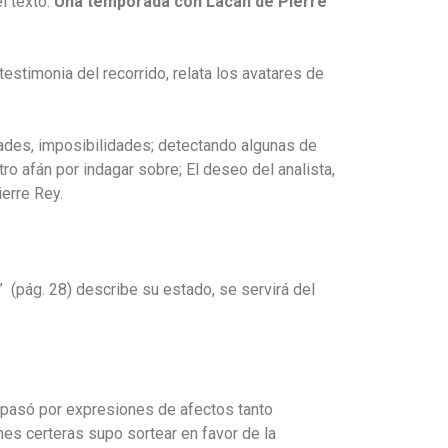
l texto:
Una temporada con Lacan de Pierre
estimonia del recorrido, relata los avatares de
tades, imposibilidades; detectando algunas de
tro afán por indagar sobre; El deseo del analista,
erre Rey.
” (pág. 28) describe su estado, se servirá del
ia pasó por expresiones de afectos tanto
nes certeras supo sortear en favor de la