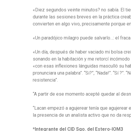
«Diez segundos veinte minutos? no sabía. El tie
durante las sesiones breves en la práctica creab
convierten en algo vivo, precisamente porque en 
«Un paradójico milagro puede salvarlo…: el frac
«Un día, después de haber vaciado mi bolsa creí
sonando en la habitación y me retorcí incómodo 
«con esas inflexiones lánguidas masculló su habit
pronunciara una palabra”. “Si?”, “Nada!”. “Sí ?”.
resistencia”.
“A partir de ese momento acepté quedar al des
“Lacan empezó a agujerear tenía que agujerear esa
la presencia de un analista activo que no da resp
*Integrante del CID Sgo. del Estero-IOM3