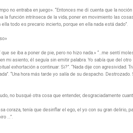
mpo no entraba en juego». “Entonces me dï cuenta que la noción 
a la función intrínseca de la vida; poner en movimiento las cosa
ella todo es precario incierto, porque en ella nada está dado”.
aso»
 que se iba a poner de pie, pero no hizo nada.» “…me sentí mole
en mi asiento; él seguía sin emitir palabra. Yo sabía que del ot
ual exhortación a continuar: Si?”. “Nada dije con agresividad. Tr
 “Nada”. “Una hora más tarde yo salía de su despacho. Destrozado.
nudo, no busqué otra cosa que entender, desgraciadamente cua
 coraza, tenía que desinflar el ego, el yo con su gran delirio, pa
iro …”.