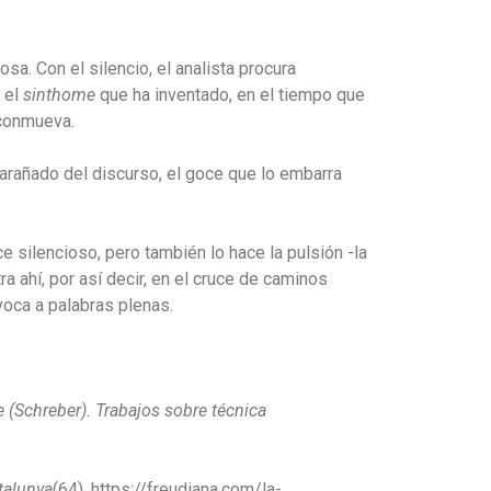
sa. Con el silencio, el analista procura
n el
sinthome
que ha inventado, en el tiempo que
 conmueva.
nmarañado del discurso, el goce que lo embarra
e silencioso, pero también lo hace la pulsión -la
ra ahí, por así decir, en el cruce de caminos
voca a palabras plenas
.
(Schreber). Trabajos sobre técnica
talunya
(64). https://freudiana.com/la-