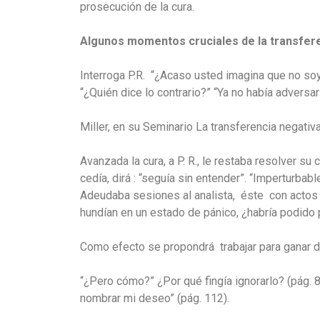
prosecución de la cura.
Algunos momentos cruciales de la transfer
Interroga P.R. “¿Acaso usted imagina que no so
“¿Quién dice lo contrario?” “Ya no había adversar
Miller, en su Seminario La transferencia negativ
Avanzada la cura, a P. R., le restaba resolver s
cedía, dirá : “seguía sin entender”. “Imperturba
Adeudaba sesiones al analista, éste con actos q
hundían en un estado de pánico, ¿habría podido p
Como efecto se propondrá trabajar para ganar d
“¿Pero cómo?” ¿Por qué fingía ignorarlo? (pág. 8
nombrar mi deseo” (pág. 112).