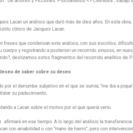
ón: “De amores y Ficciones. Psicoanálisis <> Literatura”, trabajó e
ues Lacan un análisis que duró más de diez años. En esta obra, t
estilo clínico de Jacques Lacan.
on frases que condensan este análisis, con sus escollos, dificul
u cuerpo y registrando a posteriori un recorrido sinuoso, en nues
ándo?, deslizamos estos fragmentos del recorrido analítico de Pi
al deseo de saber sobre su deseo
o por el derrumbe subjetivo en el que se sumía; “me iba a pique
 tratar su padecimiento.
stando a Lacan sobre el motivo por el que quería verlo.
). afirmará en ese tiempo. A lo largo del análisis la transferenc
can con amabilidad o con “mano de hierro”, pero con intervencio