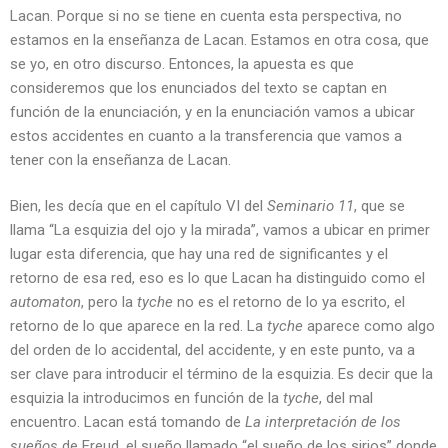
Lacan. Porque si no se tiene en cuenta esta perspectiva, no
estamos en la enseñanza de Lacan. Estamos en otra cosa, que
se yo, en otro discurso. Entonces, la apuesta es que
consideremos que los enunciados del texto se captan en
función de la enunciación, y en la enunciación vamos a ubicar
estos accidentes en cuanto a la transferencia que vamos a
tener con la enseñanza de Lacan.
Bien, les decía que en el capítulo VI del
Seminario 11
, que se
llama “La esquizia del ojo y la mirada”, vamos a ubicar en primer
lugar esta diferencia, que hay una red de significantes y el
retorno de esa red, eso es lo que Lacan ha distinguido como el
automaton
, pero la
tyche
no es el retorno de lo ya escrito, el
retorno de lo que aparece en la red. La
tyche
aparece como algo
del orden de lo accidental, del accidente, y en este punto, va a
ser clave para introducir el término de la esquizia. Es decir que la
esquizia la introducimos en función de la
tyche
, del mal
encuentro. Lacan está tomando de
La interpretación de los
sueños
de Freud, el sueño llamado “el sueño de los sirios” donde