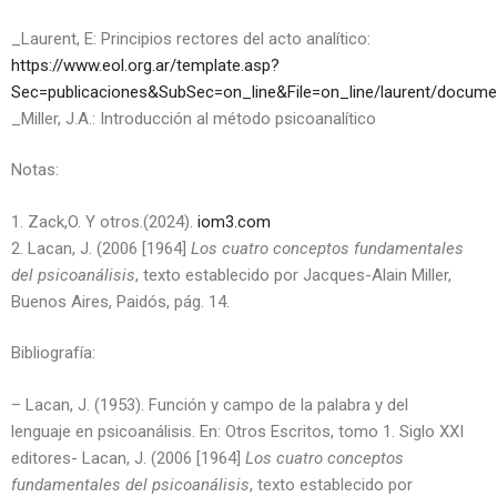
_Laurent, E: Principios rectores del acto analítico:
https://www.eol.org.ar/template.asp?
Sec=publicaciones&SubSec=on_line&File=on_line/laurent/docume
_Miller, J.A.: Introducción al método psicoanalítico
Notas:
1. Zack,O. Y otros.(2024).
iom3.com
2. Lacan, J. (2006 [1964]
Los cuatro conceptos fundamentales
del psicoanálisis
, texto establecido por Jacques-Alain Miller,
Buenos Aires, Paidós, pág. 14.
Bibliografía:
– Lacan, J. (1953). Función y campo de la palabra y del
lenguaje en psicoanálisis. En: Otros Escritos, tomo 1. Siglo XXI
editores- Lacan, J. (2006 [1964]
Los cuatro conceptos
fundamentales del psicoanálisis
, texto establecido por